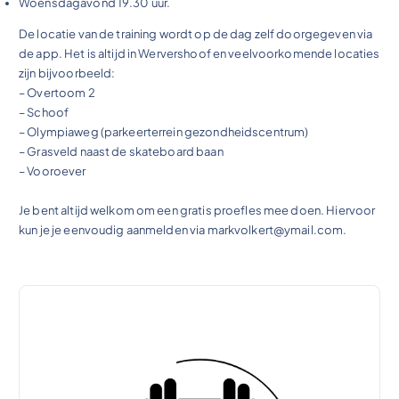
Woensdagavond 19.30 uur.
De locatie van de training wordt op de dag zelf doorgegeven via
de app. Het is altijd in Wervershoof en veelvoorkomende locaties
zijn bijvoorbeeld:
– Overtoom 2
– Schoof
– Olympiaweg (parkeerterrein gezondheidscentrum)
– Grasveld naast de skateboard baan
– Vooroever
Je bent altijd welkom om een gratis proefles mee doen. Hiervoor
kun je je eenvoudig aanmelden via markvolkert@ymail.com.