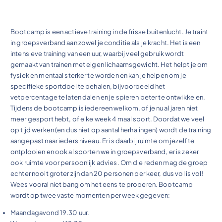
Bootcamp is een actieve training in de frisse buitenlucht. Je traint
in groepsverband aan zowel je conditie als je kracht. Het is een
intensieve training van een uur, waarbij veel gebruik wordt
gemaakt van trainen met eigen lichaamsgewicht. Het helpt je om
fysiek en mentaal sterker te worden en kan je helpen om je
specifieke sportdoel te behalen, bijvoorbeeld het
vetpercentage te laten dalen en je spieren beter te ontwikkelen.
Tijdens de bootcamp is iedereen welkom, of je nu al jaren niet
meer gesport hebt, of elke week 4 maal sport. Doordat we veel
op tijd werken (en dus niet op aantal herhalingen) wordt de training
aangepast naar ieders niveau. Er is daarbij ruimte om jezelf te
ontplooien en ook al sporten we in groepsverband, er is zeker
ook ruimte voor persoonlijk advies. Om die reden mag de groep
echter nooit groter zijn dan 20 personen per keer, dus vol is vol!
Wees vooral niet bang om het eens te proberen. Bootcamp
wordt op twee vaste momenten per week gegeven:
Maandagavond 19.30 uur.